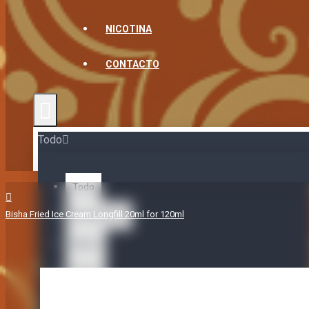
NICOTINA
CONTACTO
Todo
Todo
Bisha Fried Ice Cream Longfill 20ml for 120ml
Accessories
Bases
Bases
Nicotine Shots