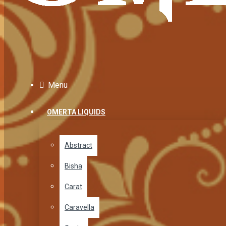
Menu
OMERTA LIQUIDS
Abstract
Bisha
Carat
Caravella