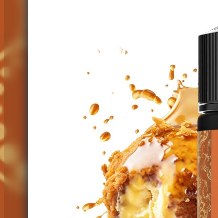
Omerta Liquids
Abstract
Bisha
Carat
Caravella
Gusto
La Famiglia
Legacy
Nectar
Sweet Dreams
SweetUp