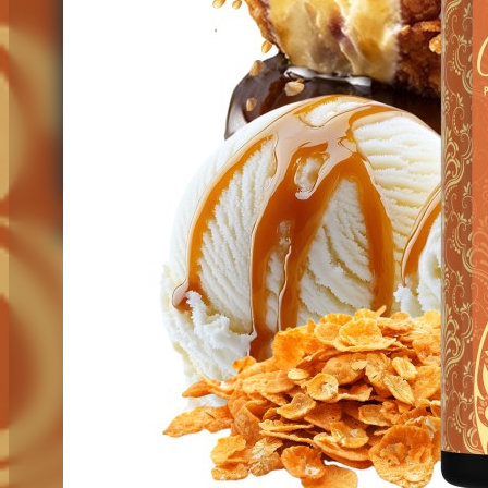
Terra
The Dons
Waves
OPMH