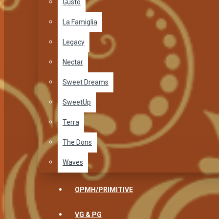
Gusto
La Famiglia
Legacy
Nectar
Sweet Dreams
SweetUp
Terra
The Dons
Waves
OPMH/PRIMITIVE
VG & PG