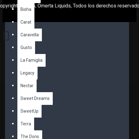
opyright © 2025, Omerta Liquids, Todos los derechos reservad
Bisha
Carat
Caravella
Gusto
La Famiglia
Legacy
Nectar
Sweet Dreams
SweetUp
Terra
The Dons