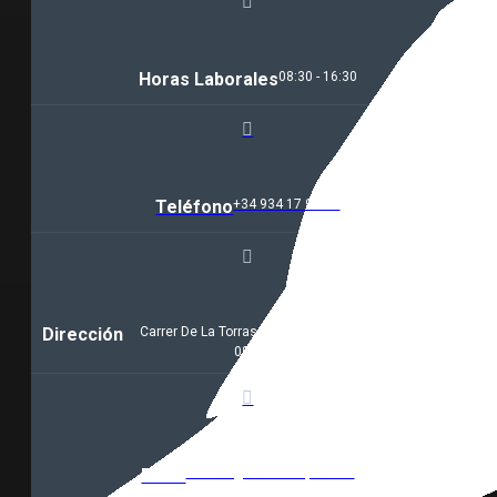
Horas Laborales
08:30 - 16:30
Teléfono
+34 934 17 94 50
Dirección
Carrer De La Torrassa 110, Sant Adrià De Besòs,
08930, Barcelona
Email
contact@omerta-liquids.es