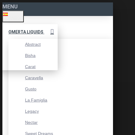
MENU
ESPAÑOL
OMERTA LIQUIDS
Abstract
Bisha
Carat
Caravella
Gusto
La Famiglia
Legacy
Nectar
Sweet Dreams