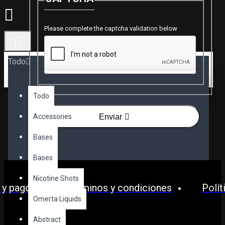
Please complete the captcha validation below
Todo
Todo
Accessories
Enviar
Bases
Bases
Nicotine Shots
 y pagos
Términos y condiciones
Polít
Omerta Liquids
Abstract