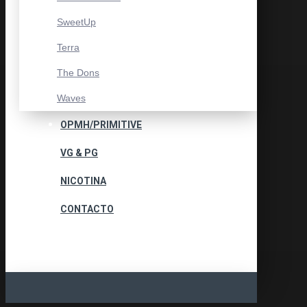
SweetUp
Terra
The Dons
Waves
OPMH/PRIMITIVE
VG & PG
NICOTINA
CONTACTO