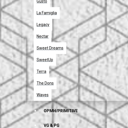
Gusto
La Famiglia
Legacy
Nectar
Sweet Dreams
SweetUp
Terra
The Dons
Waves
OPMH/PRIMITIVE
VG & PG