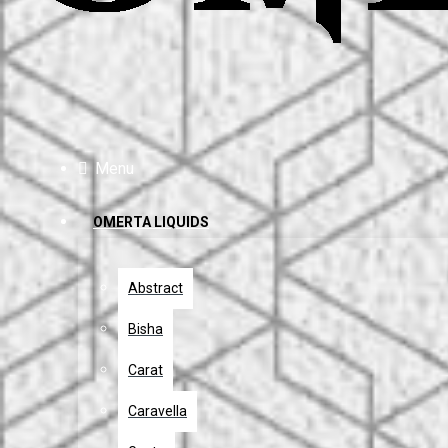
Menu
OMERTA LIQUIDS
Abstract
Bisha
Carat
Caravella