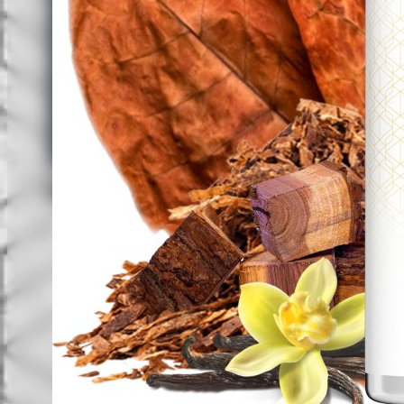
Terra
The Dons
Waves
OPMH