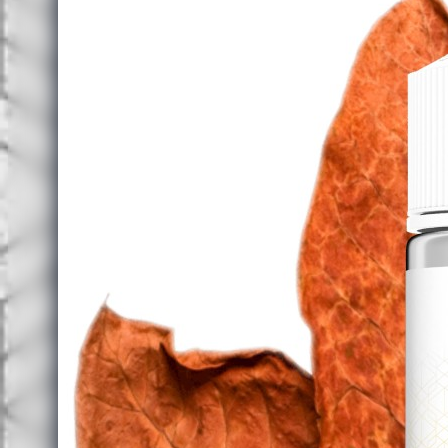
Omerta Liquids
Abstract
Bisha
Carat
Caravella
Gusto
La Famiglia
Legacy
Nectar
Sweet Dreams
SweetUp