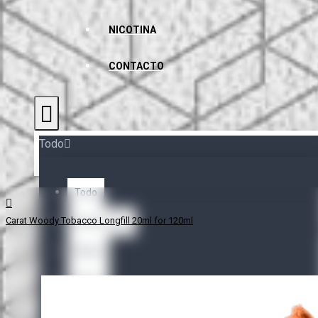
NICOTINA
CONTACTO
Todo
Todo
Carat Woody Tobacco Longfill 20ml for 120ml
Accessories
Bases
Bases
Nicotine Shots