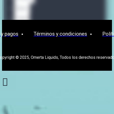
Waves
OPMH
 y pagos
Términos y condiciones
Polít
opyright © 2025, Omerta Liquids, Todos los derechos reservad