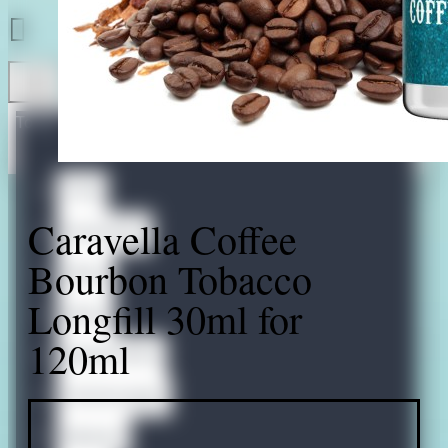
Todo
Todo
Caravella Coffee
Accessories
Bourbon Tobacco
Bases
Longfill 30ml for
Bases
120ml
Nicotine Shots
Omerta Liquids
Abstract