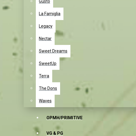
Gusto
La Famiglia
Legacy
Nectar
Sweet Dreams
SweetUp
Terra
The Dons
Waves
OPMH/PRIMITIVE
VG & PG