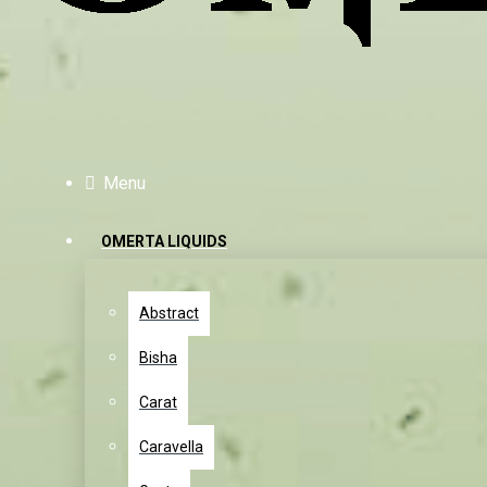
Menu
OMERTA LIQUIDS
Abstract
Bisha
Carat
Caravella