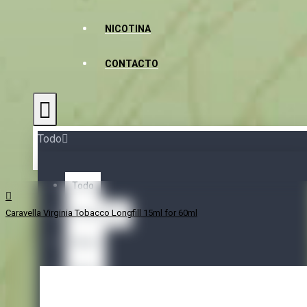
NICOTINA
CONTACTO
Todo
Todo
Caravella Virginia Tobacco Longfill 15ml for 60ml
Accessories
Bases
Bases
Nicotine Shots