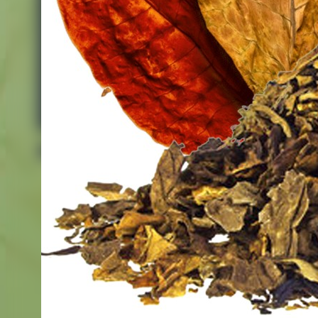
Terra
The Dons
Waves
OPMH