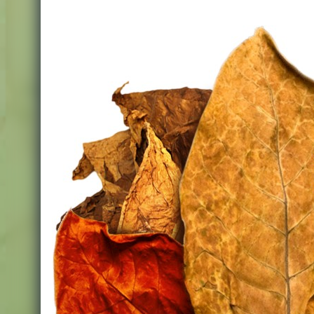
Omerta Liquids
Abstract
Bisha
Carat
Caravella
Gusto
La Famiglia
Legacy
Nectar
Sweet Dreams
SweetUp