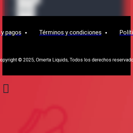
Waves
OPMH
 y pagos
Términos y condiciones
Polít
opyright © 2025, Omerta Liquids, Todos los derechos reservad