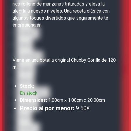
rico relleno de manzanas trituradas y eleva la
Bisha
alegría a nuevos niveles. Una receta clásica con
algunos toques divertidos que seguramente te
Carat
impresionarán.
Caravella
Gusto
La Famiglia
Viene en una botella original Chubby Gorilla de 120
ml.
Legacy
Nectar
Stock:
Sweet Dreams
En stock
Dimensions:
1.00cm x 1.00cm x 20.00cm
SweetUp
Precio al por menor:
9.50€
Terra
The Dons