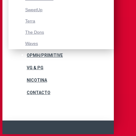
SweetUp
Terra
The Dons
Waves
OPMH/PRIMITIVE
VG & PG
NICOTINA
CONTACTO