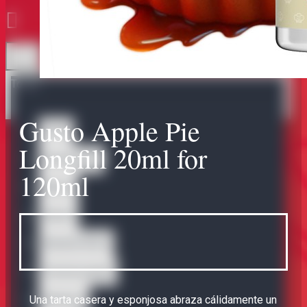
Todo
Gusto Apple Pie
Todo
Longfill 20ml for
Accessories
120ml
Bases
Bases
Nicotine Shots
Omerta Liquids
Una tarta casera y esponjosa abraza cálidamente un
Abstract