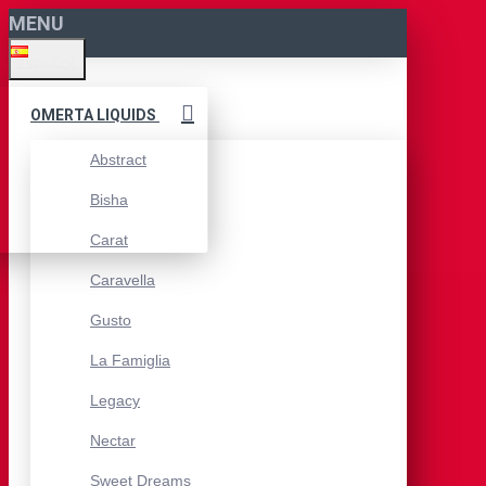
MENU
ESPAÑOL
OMERTA LIQUIDS
Abstract
Bisha
Carat
Caravella
Gusto
La Famiglia
Legacy
Nectar
Sweet Dreams