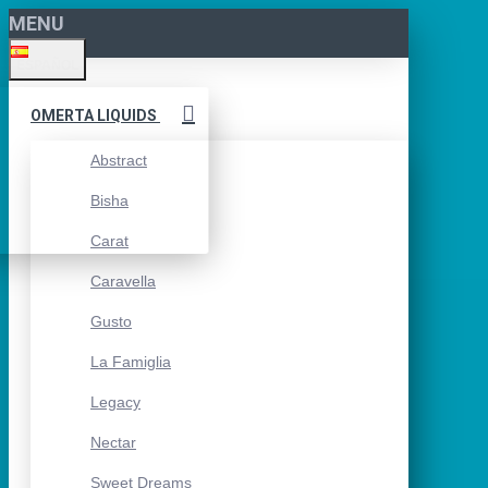
MENU
ESPAÑOL
OMERTA LIQUIDS
Abstract
Bisha
Carat
Caravella
Gusto
La Famiglia
Legacy
Nectar
Sweet Dreams