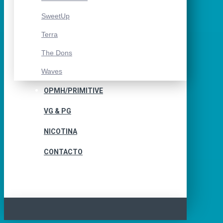
SweetUp
Terra
The Dons
Waves
OPMH/PRIMITIVE
VG & PG
NICOTINA
CONTACTO