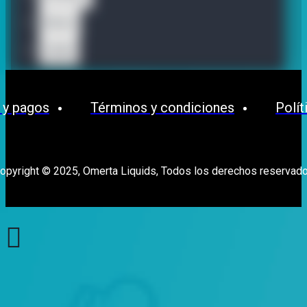
Waves
OPMH
 y pagos
Términos y condiciones
Polít
opyright © 2025, Omerta Liquids, Todos los derechos reservad