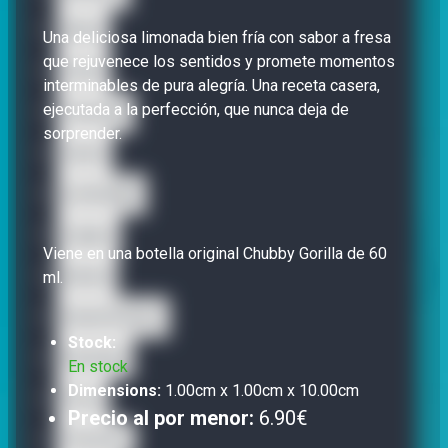
Bisha
Una deliciosa limonada bien fría con sabor a fresa
que rejuvenece los sentidos y promete momentos
Carat
interminables de pura alegría. Una receta casera,
ejecutada a la perfección, que nunca deja de
Caravella
sorprender.
Gusto
La Famiglia
Legacy
Viene en una botella original Chubby Gorilla de 60
Nectar
ml.
Sweet Dreams
Stock:
SweetUp
En stock
Dimensions:
1.00cm x 1.00cm x 10.00cm
Terra
Precio al por menor:
6.90€
The Dons