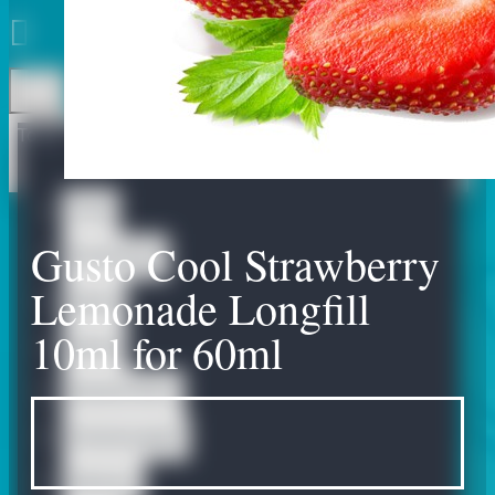
Todo
Todo
Gusto Cool Strawberry
Accessories
Lemonade Longfill
Bases
10ml for 60ml
Bases
Nicotine Shots
Omerta Liquids
Abstract