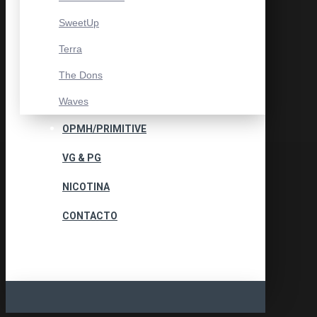
SweetUp
Terra
The Dons
Waves
OPMH/PRIMITIVE
VG & PG
NICOTINA
CONTACTO