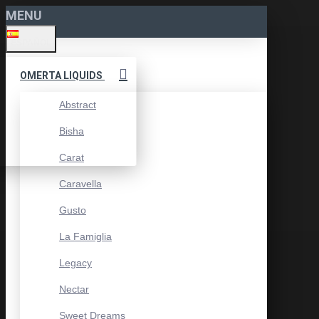
MENU
ESPAÑOL
OMERTA LIQUIDS
Abstract
Bisha
Carat
Caravella
Gusto
La Famiglia
Legacy
Nectar
Sweet Dreams