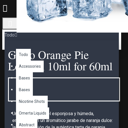
Todo
Gusto Orange Pie
Todo
Longfill 10ml for 60ml
Accessories
Bases
Bases
Nicotine Shots
Omerta Liquids
Una base de pastel esponjosa y húmeda,
empapada en un aromático jarabe de naranja dulce:
Abstract
la mejor versión de la auténtica tarta de naranja