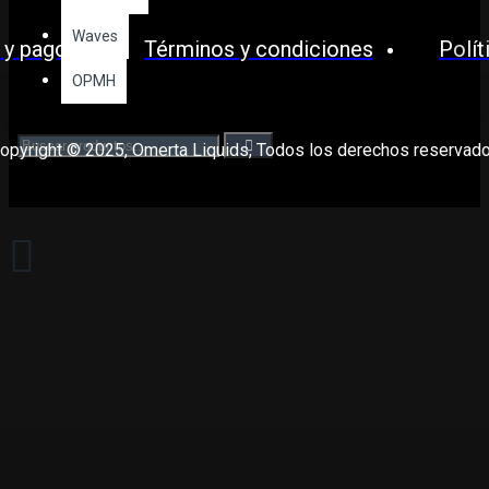
Waves
 y pagos
Términos y condiciones
Polít
OPMH
opyright © 2025, Omerta Liquids, Todos los derechos reservad