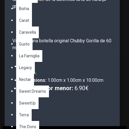
griega.
Bisha
Carat
Caravella
Viene en una botella original Chubby Gorilla de 60
Gusto
ml.
La Famiglia
Stock:
Legacy
En stock
Nectar
Dimensions:
1.00cm x 1.00cm x 10.00cm
Precio al por menor:
6.90€
Sweet Dreams
SweetUp
Terra
The Dons