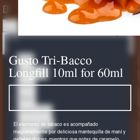
Todo
Gusto Tri-Bacco
Todo
Longfill 10ml for 60ml
Accessories
Bases
Bases
Nicotine Shots
Omerta Liquids
El elemento de tabaco es acompañado
magistralmente por deliciosa mantequilla de maní y
Abstract
galletas dulces, mientras que notas de caramelo