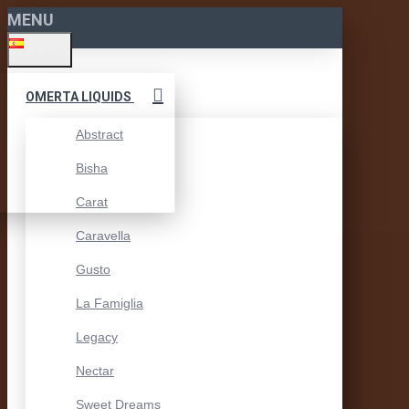
MENU
ESPAÑOL
OMERTA LIQUIDS
Abstract
Bisha
Carat
Caravella
Gusto
La Famiglia
Legacy
Nectar
Sweet Dreams