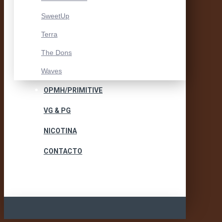
SweetUp
Terra
The Dons
Waves
OPMH/PRIMITIVE
VG & PG
NICOTINA
CONTACTO