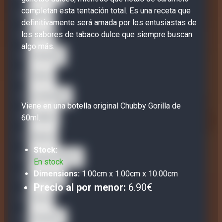
completan esta tentación total. Es una receta que
Bisha
definitivamente será amada por los entusiastas de
los sabores de tabaco dulce que siempre buscan
Carat
algo más.
Caravella
Gusto
La Famiglia
Viene en una botella original Chubby Gorilla de
Legacy
60ml.
Nectar
Stock:
Sweet Dreams
En stock
Dimensions:
1.00cm x 1.00cm x 10.00cm
SweetUp
Precio al por menor:
6.90€
Terra
The Dons