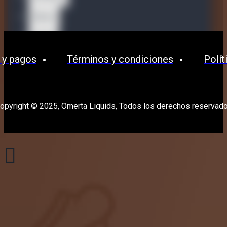
Waves
OPMH
 y pagos
Términos y condiciones
Polít
opyright © 2025, Omerta Liquids, Todos los derechos reservad