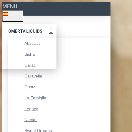
MENU
ESPAÑOL
OMERTA LIQUIDS
Abstract
Bisha
Carat
Caravella
Gusto
La Famiglia
Legacy
Nectar
Sweet Dreams