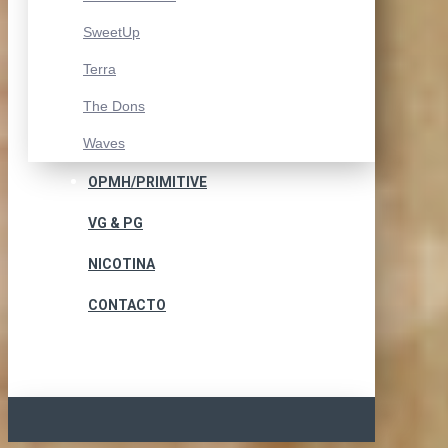
SweetUp
Terra
The Dons
Waves
OPMH/PRIMITIVE
VG & PG
NICOTINA
CONTACTO