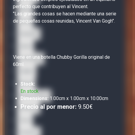
perfecto que contribuyen al Vincent.
Bisha
"Las grandes cosas se hacen mediante una serie
de pequeñas cosas reunidas, Vincent Van Gogh".
Carat
Caravella
Gusto
Viene en una botella Chubby Gorilla original de
La Famiglia
60ml.
Legacy
Nectar
Stock:
En stock
Sweet Dreams
Dimensions:
1.00cm x 1.00cm x 10.00cm
Precio al por menor:
9.50€
SweetUp
Terra
The Dons