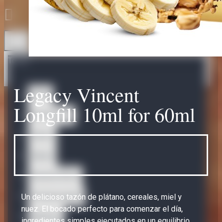
Todo
Legacy Vincent
Todo
Longfill 10ml for 60ml
Accessories
Bases
Bases
Nicotine Shots
Omerta Liquids
Un delicioso tazón de plátano, cereales, miel y
nuez. El bocado perfecto para comenzar el día,
Abstract
ingredientes simples ejecutados en un equilibrio