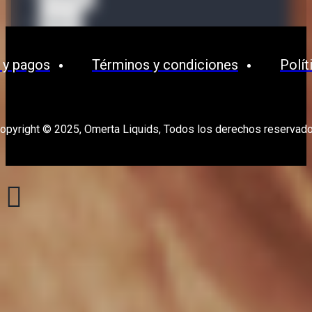
Waves
OPMH
 y pagos
Términos y condiciones
Polít
opyright © 2025, Omerta Liquids, Todos los derechos reservad