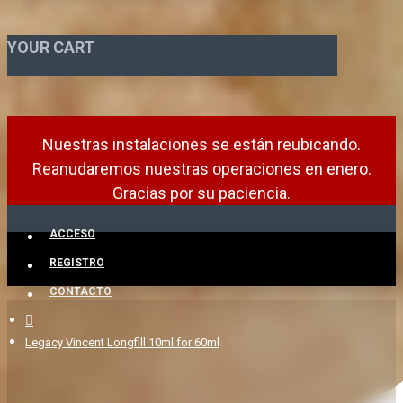
YOUR CART
Nuestras instalaciones se están reubicando.
Reanudaremos nuestras operaciones en enero.
Gracias por su paciencia.
ACCESO
REGISTRO
CONTACTO
Legacy Vincent Longfill 10ml for 60ml