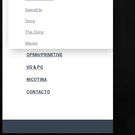
SweetUp
Terra
The Dons
Waves
OPMH/PRIMITIVE
VG & PG
NICOTINA
CONTACTO