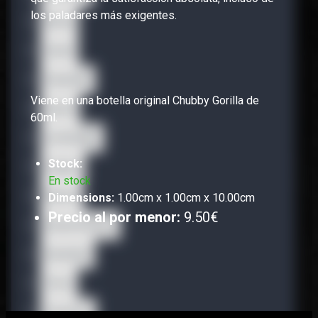
los paladares más exigentes.
Bisha
Carat
Caravella
Viene en una botella original Chubby Gorilla de
Gusto
60ml.
La Famiglia
Stock:
Legacy
En stock
Nectar
Dimensions:
1.00cm x 1.00cm x 10.00cm
Precio al por menor:
9.50€
Sweet Dreams
SweetUp
Terra
The Dons