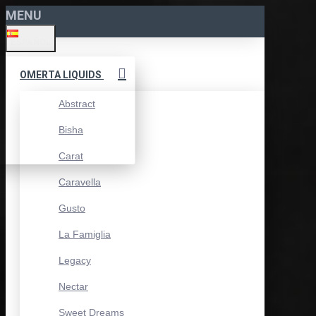
MENU
ESPAÑOL
OMERTA LIQUIDS
Abstract
Bisha
Carat
Caravella
Gusto
La Famiglia
Legacy
Nectar
Sweet Dreams