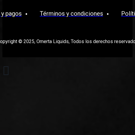
Waves
 y pagos
Términos y condiciones
Polít
OPMH
opyright © 2025, Omerta Liquids, Todos los derechos reservad