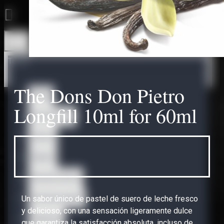
Todo
The Dons Don Pietro
Todo
Longfill 10ml for 60ml
Accessories
Bases
Bases
Nicotine Shots
Omerta Liquids
Un sabor único de pastel de suero de leche fresco
y delicioso, con una sensación ligeramente dulce
Abstract
que garantiza la satisfacción absoluta, incluso de