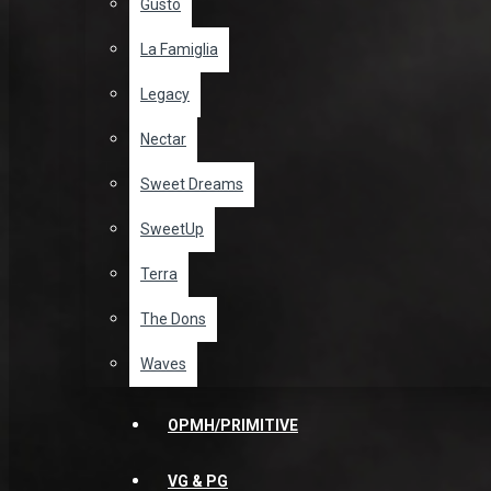
Gusto
La Famiglia
Legacy
Nectar
Sweet Dreams
SweetUp
Terra
The Dons
Waves
OPMH/PRIMITIVE
VG & PG