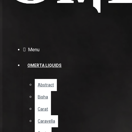
Menu
OMERTA LIQUIDS
Abstract
Bisha
Carat
Caravella