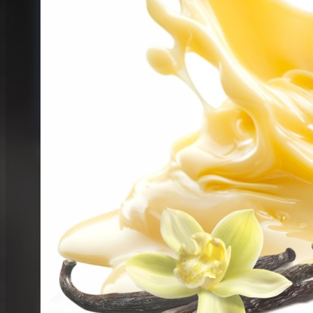
Terra
The Dons
Waves
OPMH