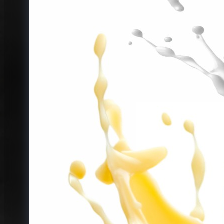
Omerta Liquids
Abstract
Bisha
Carat
Caravella
Gusto
La Famiglia
Legacy
Nectar
Sweet Dreams
SweetUp