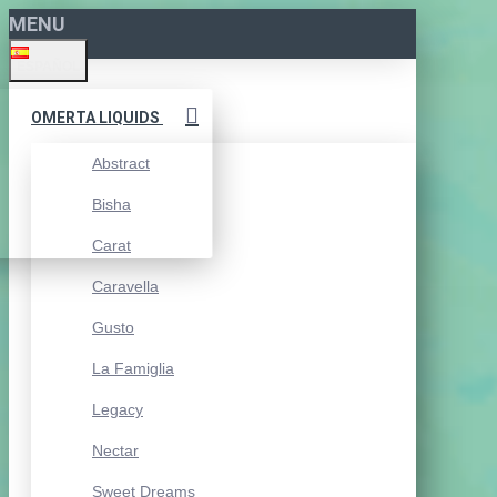
MENU
ESPAÑOL
OMERTA LIQUIDS
Abstract
Bisha
Carat
Caravella
Gusto
La Famiglia
Legacy
Nectar
Sweet Dreams