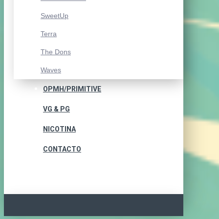
SweetUp
Terra
The Dons
Waves
OPMH/PRIMITIVE
VG & PG
NICOTINA
CONTACTO