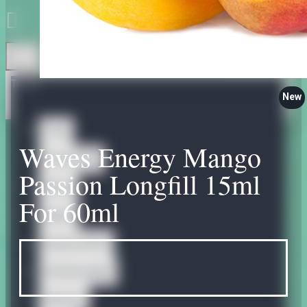
Todo
New
Todo
Waves Energy Mango
Accessories
Passion Longfill 15ml
Bases
For 60ml
Bases
Nicotine Shots
Omerta Liquids
Abstract