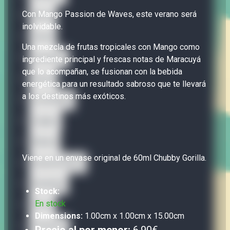
Con Mango Passion de Waves, este verano será
Bisha
inolvidable.
Carat
Una mezcla de frutas tropicales con Mango como
Caravella
ingrediente principal y frescas notas de Maracuyá
que lo acompañan, se fusionan con la bebida
Gusto
energética para un resultado sabroso que te llevará
a los destinos más exóticos.
La Famiglia
Legacy
Nectar
Viene en un envase original de 60ml Chubby Gorilla.
Sweet Dreams
SweetUp
Stock:
En stock
Terra
Dimensions:
1.00cm x 1.00cm x 15.00cm
The Dons