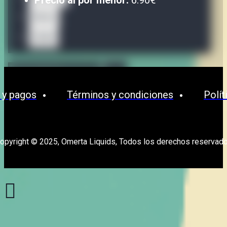
Precio al por menor:
6.90€
Waves
OPMH
 y pagos
Términos y condiciones
Polít
opyright © 2025, Omerta Liquids, Todos los derechos reservad