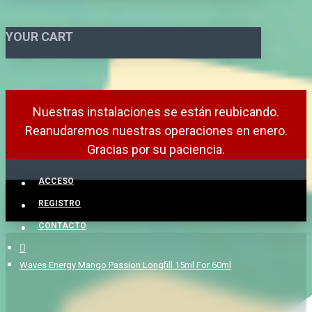
YOUR CART
Nuestras instalaciones se están reubicando.
Reanudaremos nuestras operaciones en enero.
Gracias por su paciencia.
ACCESO
REGISTRO
CONTACTO
Waves Energy Mango Passion Longfill 15ml For 60ml