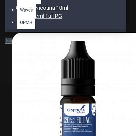
Omerta Nicotina 10ml
Waves
20mg/ml Full PG
OPMH