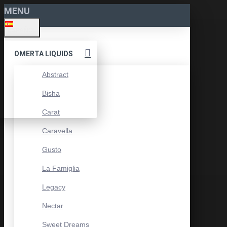
MENU
ESPAÑOL
OMERTA LIQUIDS
Abstract
Bisha
Carat
Caravella
Gusto
La Famiglia
Legacy
Nectar
Sweet Dreams