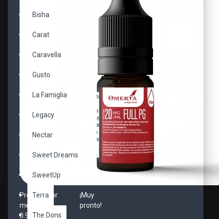
Bisha
Carat
Caravella
Gusto
La Famiglia
Legacy
Nectar
Sweet Dreams
SweetUp
Precio al por
Terra
¡Muy
menor:
pronto!
The Dons
0.90€