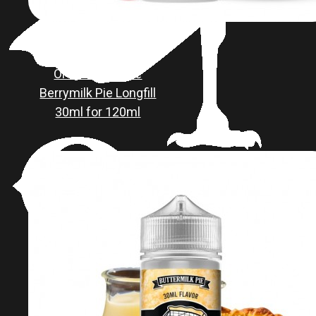
Precio al por menor:
En
15.90€
stock
OPMH Primitive
Berrymilk Pie Longfill
30ml for 120ml