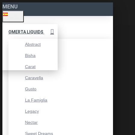
MENU
ESPAÑOL
OMERTA LIQUIDS
Abstract
Bisha
Carat
Caravella
Gusto
La Famiglia
Legacy
Nectar
Sweet Dreams