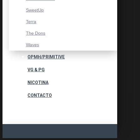
SweetUp
Terra
The Dons
Waves
OPMH/PRIMITIVE
VG & PG
NICOTINA
CONTACTO