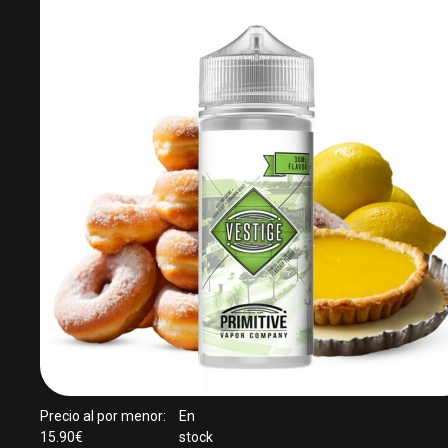
Precio al por menor:
En
15.90€
stock