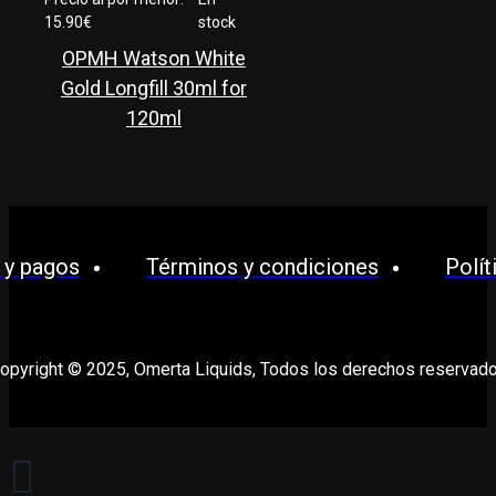
15.90€
stock
OPMH Watson White
Gold Longfill 30ml for
120ml
 y pagos
Términos y condiciones
Polít
opyright © 2025, Omerta Liquids, Todos los derechos reservad