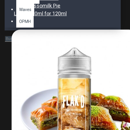
Espressomilk Pie
Waves
Longfill 30ml for 120ml
OPMH