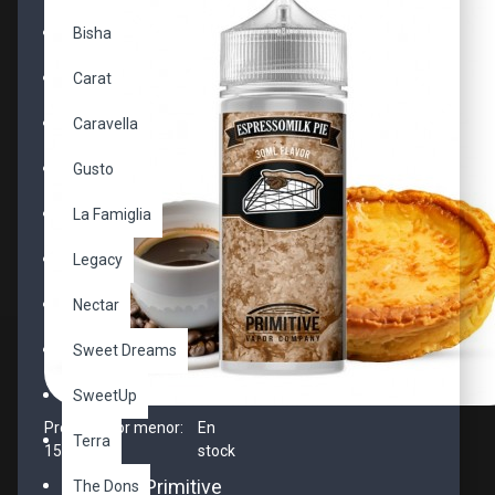
Bisha
Carat
Caravella
Gusto
La Famiglia
Legacy
Nectar
Sweet Dreams
SweetUp
Precio al por menor:
En
Terra
15.90€
stock
OPMH Primitive
The Dons