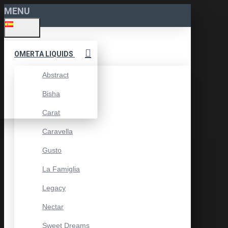
MENU
ESPAÑOL
OMERTA LIQUIDS
Abstract
Bisha
Carat
Caravella
Gusto
La Famiglia
Legacy
Nectar
Sweet Dreams