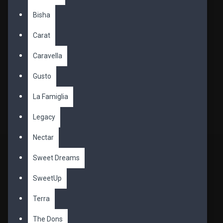
Bisha
Carat
Caravella
Gusto
La Famiglia
Legacy
Nectar
Sweet Dreams
SweetUp
Terra
The Dons