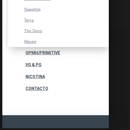
SweetUp
Terra
The Dons
Waves
OPMH/PRIMITIVE
VG & PG
NICOTINA
CONTACTO