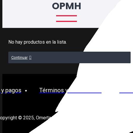
OPMH
No hay productos en la lista.
Continuar
 y pagos
Términos y condiciones
Polít
opyright © 2025, Omerta Liquids, Todos los derechos reservad