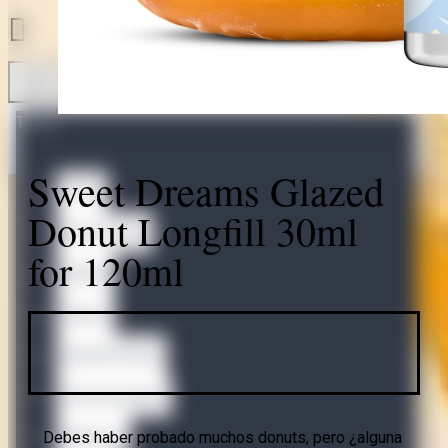
Todo
Sweet Dreams Glazed
Todo
Donut Longfill 30ml
Accessories
for 120ml
Bases
Bases
Nicotine Shots
Omerta Liquids
Debes haber probado muchos donuts, pero ¿alguna
Abstract