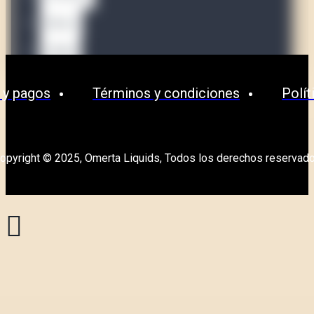
Waves
OPMH
 y pagos
Términos y condiciones
Polít
opyright © 2025, Omerta Liquids, Todos los derechos reservad