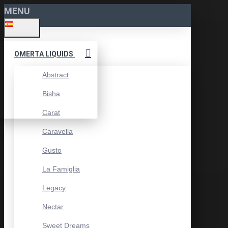
MENU
ESPAÑOL
OMERTA LIQUIDS
Abstract
Bisha
Carat
Caravella
Gusto
La Famiglia
Legacy
Nectar
Sweet Dreams