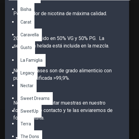
Bisha
Potenciador de nicotina de máxima calidad.
Carat
Caravella
20mg/ml diluido en 50% VG y 50% PG. La
sensación helada está incluida en la mezcla.
Gusto
La Famiglia
Nuestras bases son de grado alimenticio con
Legacy
pureza certificada >99,9%.
Nectar
Sweet Dreams
No dudes en solicitar muestras en nuestro
formulario de contacto y te las enviaremos de
SweetUp
forma gratuita.
Terra
The Dons
Stock: