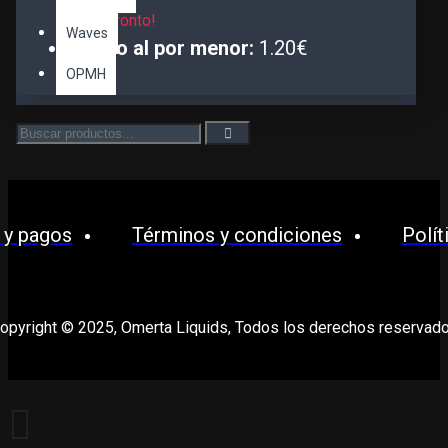
¡Muy pronto!
Waves
Precio al por menor:
1.20€
OPMH
 y pagos
Términos y condiciones
Polít
opyright © 2025, Omerta Liquids, Todos los derechos reservad